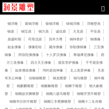
产品中心
铜浮雕
紫铜浮雕
锻铜浮雕
铸铜浮雕
浮雕壁画
铜鼎
铜宝鼎
铜方鼎
诚信鼎
大克鼎
平安鼎
鼎盛时期
司母戊鼎
四羊方尊
铜钟香炉
铜佛像
贴金佛像
佛像彩绘
藏传佛像
弥勒佛铜像
三宝佛
铜像
阿弥陀佛佛像
十八罗汉佛像
释迦摩尼佛像
西
方三圣佛像
四大天王佛像
观音菩萨佛像
千手观音佛
像
如来佛祖佛像
鸿钧老祖神像
太上老君神像
关老
爷关公神像
动物铜雕塑
铜龙雕塑
铜马雕塑
铜牛雕
塑
铜麒麟雕塑
铜貔貅雕塑
铜狮子雕塑
铜大象雕
塑
铜雕故宫狮雕塑
铜雕八骏马雕塑
铜雕开荒牛雕塑
铜雕华尔街牛雕塑
铜雕汇丰爬狮雕塑
铜雕十二生肖雕