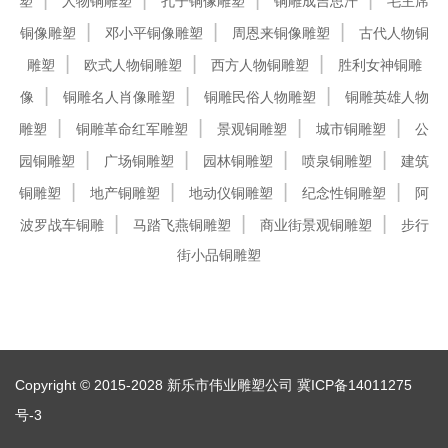
塑
人物铜雕塑
孔子铜像雕塑
铜雕成吉思汗
毛主席
铜像雕塑
邓小平铜像雕塑
周恩来铜像雕塑
古代人物铜
雕塑
欧式人物铜雕塑
西方人物铜雕塑
胜利女神铜雕
像
铜雕名人肖像雕塑
铜雕民俗人物雕塑
铜雕英雄人物
雕塑
铜雕革命红军雕塑
景观铜雕塑
城市铜雕塑
公
园铜雕塑
广场铜雕塑
园林铜雕塑
喷泉铜雕塑
建筑
铜雕塑
地产铜雕塑
地动仪铜雕塑
纪念性铜雕塑
阿
波罗战车铜雕
马踏飞燕铜雕塑
商业街景观铜雕塑
步行
街小品铜雕塑
Copyright © 2015-2028 新乐市伟业雕塑公司
冀ICP备14011275
号-3