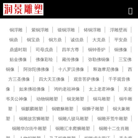
产品中心
铜浮雕
紫铜浮雕
锻铜浮雕
铸铜浮雕
浮雕壁画
铜鼎
铜宝鼎
铜方鼎
诚信鼎
大克鼎
平安鼎
鼎盛时期
司母戊鼎
四羊方尊
铜钟香炉
铜佛像
贴金佛像
佛像彩绘
藏传佛像
弥勒佛铜像
三宝佛
铜像
阿弥陀佛佛像
十八罗汉佛像
释迦摩尼佛像
西
方三圣佛像
四大天王佛像
观音菩萨佛像
千手观音佛
像
如来佛祖佛像
鸿钧老祖神像
太上老君神像
关老
爷关公神像
动物铜雕塑
铜龙雕塑
铜马雕塑
铜牛雕
塑
铜麒麟雕塑
铜貔貅雕塑
铜狮子雕塑
铜大象雕
塑
铜雕故宫狮雕塑
铜雕八骏马雕塑
铜雕开荒牛雕塑
铜雕华尔街牛雕塑
铜雕汇丰爬狮雕塑
铜雕十二生肖雕