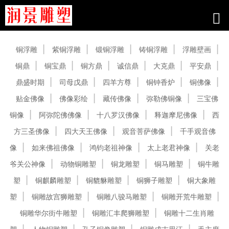
产品中心
铜浮雕
紫铜浮雕
锻铜浮雕
铸铜浮雕
浮雕壁画
铜鼎
铜宝鼎
铜方鼎
诚信鼎
大克鼎
平安鼎
鼎盛时期
司母戊鼎
四羊方尊
铜钟香炉
铜佛像
贴金佛像
佛像彩绘
藏传佛像
弥勒佛铜像
三宝佛
铜像
阿弥陀佛佛像
十八罗汉佛像
释迦摩尼佛像
西
方三圣佛像
四大天王佛像
观音菩萨佛像
千手观音佛
像
如来佛祖佛像
鸿钧老祖神像
太上老君神像
关老
爷关公神像
动物铜雕塑
铜龙雕塑
铜马雕塑
铜牛雕
塑
铜麒麟雕塑
铜貔貅雕塑
铜狮子雕塑
铜大象雕
塑
铜雕故宫狮雕塑
铜雕八骏马雕塑
铜雕开荒牛雕塑
铜雕华尔街牛雕塑
铜雕汇丰爬狮雕塑
铜雕十二生肖雕