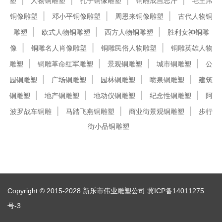
塑
人物铜雕塑
孔子铜像雕塑
铜雕成吉思汗
毛主席
铜像雕塑
邓小平铜像雕塑
周恩来铜像雕塑
古代人物铜
雕塑
欧式人物铜雕塑
西方人物铜雕塑
胜利女神铜雕
像
铜雕名人肖像雕塑
铜雕民俗人物雕塑
铜雕英雄人物
雕塑
铜雕革命红军雕塑
景观铜雕塑
城市铜雕塑
公
园铜雕塑
广场铜雕塑
园林铜雕塑
喷泉铜雕塑
建筑
铜雕塑
地产铜雕塑
地动仪铜雕塑
纪念性铜雕塑
阿
波罗战车铜雕
马踏飞燕铜雕塑
商业街景观铜雕塑
步行
街小品铜雕塑
Copyright © 2015-2028 新乐市伟业雕塑公司
冀ICP备14011275
号-3