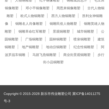
塑
人物铜雕塑
孔子铜像雕塑
铜雕成吉思汗
毛主席
铜像雕塑
邓小平铜像雕塑
周恩来铜像雕塑
古代人物铜
雕塑
欧式人物铜雕塑
西方人物铜雕塑
胜利女神铜雕
像
铜雕名人肖像雕塑
铜雕民俗人物雕塑
铜雕英雄人物
雕塑
铜雕革命红军雕塑
景观铜雕塑
城市铜雕塑
公
园铜雕塑
广场铜雕塑
园林铜雕塑
喷泉铜雕塑
建筑
铜雕塑
地产铜雕塑
地动仪铜雕塑
纪念性铜雕塑
阿
波罗战车铜雕
马踏飞燕铜雕塑
商业街景观铜雕塑
步行
街小品铜雕塑
Copyright © 2015-2028 新乐市伟业雕塑公司
冀ICP备14011275
号-3