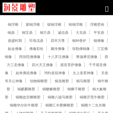
产品中心
铜浮雕
紫铜浮雕
锻铜浮雕
铸铜浮雕
浮雕壁画
铜鼎
铜宝鼎
铜方鼎
诚信鼎
大克鼎
平安鼎
鼎盛时期
司母戊鼎
四羊方尊
铜钟香炉
铜佛像
贴金佛像
佛像彩绘
藏传佛像
弥勒佛铜像
三宝佛
铜像
阿弥陀佛佛像
十八罗汉佛像
释迦摩尼佛像
西
方三圣佛像
四大天王佛像
观音菩萨佛像
千手观音佛
像
如来佛祖佛像
鸿钧老祖神像
太上老君神像
关老
爷关公神像
动物铜雕塑
铜龙雕塑
铜马雕塑
铜牛雕
塑
铜麒麟雕塑
铜貔貅雕塑
铜狮子雕塑
铜大象雕
塑
铜雕故宫狮雕塑
铜雕八骏马雕塑
铜雕开荒牛雕塑
铜雕华尔街牛雕塑
铜雕汇丰爬狮雕塑
铜雕十二生肖雕