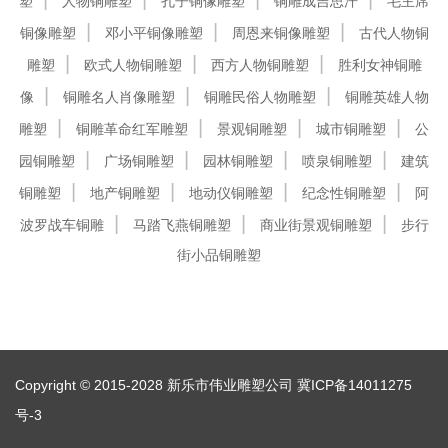
塑
人物铜雕塑
孔子铜像雕塑
铜雕成吉思汗
毛主席
铜像雕塑
邓小平铜像雕塑
周恩来铜像雕塑
古代人物铜
雕塑
欧式人物铜雕塑
西方人物铜雕塑
胜利女神铜雕
像
铜雕名人肖像雕塑
铜雕民俗人物雕塑
铜雕英雄人物
雕塑
铜雕革命红军雕塑
景观铜雕塑
城市铜雕塑
公
园铜雕塑
广场铜雕塑
园林铜雕塑
喷泉铜雕塑
建筑
铜雕塑
地产铜雕塑
地动仪铜雕塑
纪念性铜雕塑
阿
波罗战车铜雕
马踏飞燕铜雕塑
商业街景观铜雕塑
步行
街小品铜雕塑
Copyright © 2015-2028 新乐市伟业雕塑公司
冀ICP备14011275
号-3