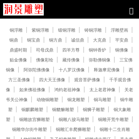
产品中心
铜浮雕
紫铜浮雕
锻铜浮雕
铸铜浮雕
浮雕壁画
铜鼎
铜宝鼎
铜方鼎
诚信鼎
大克鼎
平安鼎
鼎盛时期
司母戊鼎
四羊方尊
铜钟香炉
铜佛像
贴金佛像
佛像彩绘
藏传佛像
弥勒佛铜像
三宝佛
铜像
阿弥陀佛佛像
十八罗汉佛像
释迦摩尼佛像
西
方三圣佛像
四大天王佛像
观音菩萨佛像
千手观音佛
像
如来佛祖佛像
鸿钧老祖神像
太上老君神像
关老
爷关公神像
动物铜雕塑
铜龙雕塑
铜马雕塑
铜牛雕
塑
铜麒麟雕塑
铜貔貅雕塑
铜狮子雕塑
铜大象雕
塑
铜雕故宫狮雕塑
铜雕八骏马雕塑
铜雕开荒牛雕塑
铜雕华尔街牛雕塑
铜雕汇丰爬狮雕塑
铜雕十二生肖雕