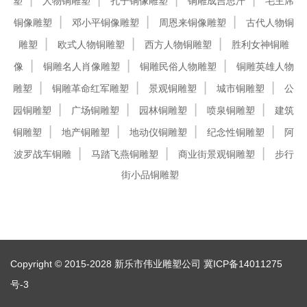
塑
人物铜雕塑
孔子铜像雕塑
铜雕成吉思汗
毛主席
铜像雕塑
邓小平铜像雕塑
周恩来铜像雕塑
古代人物铜
雕塑
欧式人物铜雕塑
西方人物铜雕塑
胜利女神铜雕
像
铜雕名人肖像雕塑
铜雕民俗人物雕塑
铜雕英雄人物
雕塑
铜雕革命红军雕塑
景观铜雕塑
城市铜雕塑
公
园铜雕塑
广场铜雕塑
园林铜雕塑
喷泉铜雕塑
建筑
铜雕塑
地产铜雕塑
地动仪铜雕塑
纪念性铜雕塑
阿
波罗战车铜雕
马踏飞燕铜雕塑
商业街景观铜雕塑
步行
街小品铜雕塑
Copyright © 2015-2028 新乐市伟业雕塑公司
冀ICP备14011275
号-3