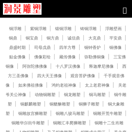
产品中心
铜浮雕
紫铜浮雕
锻铜浮雕
铸铜浮雕
浮雕壁画
铜鼎
铜宝鼎
铜方鼎
诚信鼎
大克鼎
平安鼎
鼎盛时期
司母戊鼎
四羊方尊
铜钟香炉
铜佛像
贴金佛像
佛像彩绘
藏传佛像
弥勒佛铜像
三宝佛
铜像
阿弥陀佛佛像
十八罗汉佛像
释迦摩尼佛像
西
方三圣佛像
四大天王佛像
观音菩萨佛像
千手观音佛
像
如来佛祖佛像
鸿钧老祖神像
太上老君神像
关老
爷关公神像
动物铜雕塑
铜龙雕塑
铜马雕塑
铜牛雕
塑
铜麒麟雕塑
铜貔貅雕塑
铜狮子雕塑
铜大象雕
塑
铜雕故宫狮雕塑
铜雕八骏马雕塑
铜雕开荒牛雕塑
铜雕华尔街牛雕塑
铜雕汇丰爬狮雕塑
铜雕十二生肖雕